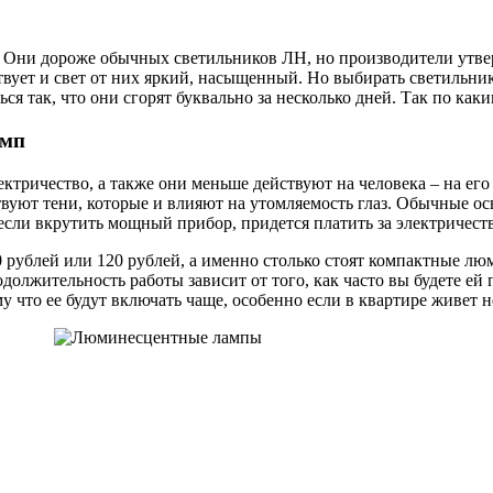
к. Они дороже обычных светильников ЛН, но производители утв
вует и свет от них яркий, насыщенный. Но выбирать светильники
ься так, что они сгорят буквально за несколько дней. Так по к
амп
тричество, а также они меньше действуют на человека – на его г
твуют тени, которые и влияют на утомляемость глаз. Обычные ос
, если вкрутить мощный прибор, придется платить за электричес
0 рублей или 120 рублей, а именно столько стоят компактные л
должительность работы зависит от того, как часто вы будете ей 
у что ее будут включать чаще, особенно если в квартире живет н