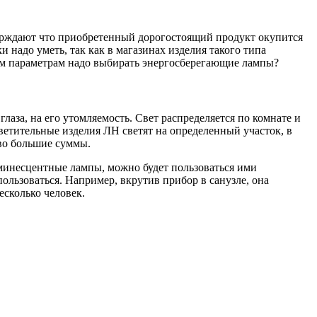
ерждают что приобретенный дорогостоящий продукт окупится
 надо уметь, так как в магазинах изделия такого типа
аким параметрам надо выбирать энергосберегающие лампы?
лаза, на его утомляемость. Свет распределяется по комнате и
ветительные изделия ЛН светят на определенный участок, в
тво большие суммы.
юминесцентные лампы, можно будет пользоваться ими
пользоваться. Например, вкрутив прибор в санузле, она
есколько человек.