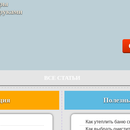
иры
 руками
ВСЕ СТАТЬИ
ция
Полезны
Как утеплить баню 
Как выбрать очистит