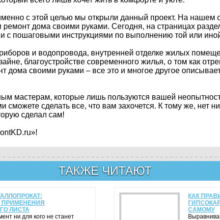
именно с этой целью мы открыли данный проект. На нашем с
и ремонт дома своими руками. Сегодня, на страницах разде
 с пошаговыми инструкциями по выполнению той или иной
приборов и водопровода, внутренней отделке жилых помещ
изайне, благоустройстве современного жилья, о том как отр
 дома своими руками – все это и многое другое описывает
тным мастерам, которые лишь пользуются вашей неопытнос
и сможете сделать все, что вам захочется. К тому же, нет н
торую сделал сам!
ontKD.ru»!
ТАКЖЕ ЧИТАЮТ
АЛЛОПРОКАТ:
КАК ПРАВ
 ПРИМЕНЕНИЯ
ГИПСОКАР
ГО ЛИСТА
САМОМУ
ент ни для кого не станет
Выравниван