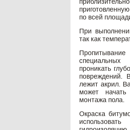
приблизительно
приготовленную
по всей площад
При выполнени
так как темпера
Пропитывани
специальных 
проникать глуб
повреждений. 
лежит акрил. В
может начать 
монтажа пола.
Окраска битум
использоват
гидроизоляцию. 