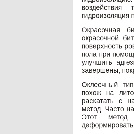
воздействия 
гидроизоляция п
Окрасочная б
окрасочной би
поверхность ро
пола при помощ
улучшить адгез
завершены, покр
Оклеечный тип
похож на лито
раскатать с н
метод. Часто н
Этот метод
деформироватьс