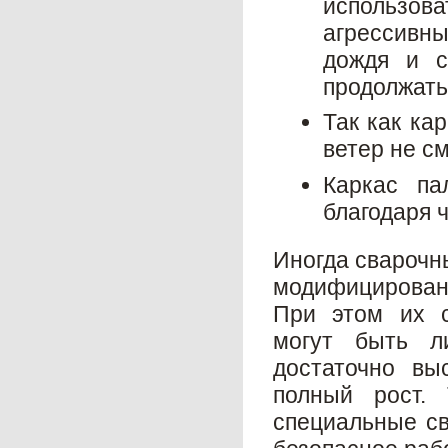
использо
агрессивн
дождя и с
продолжать
Так как кар
ветер не с
Каркас па
благодаря ч
Иногда сварочны
модифицированн
При этом их с
могут быть л
достаточно вы
полный рост.
специальные св