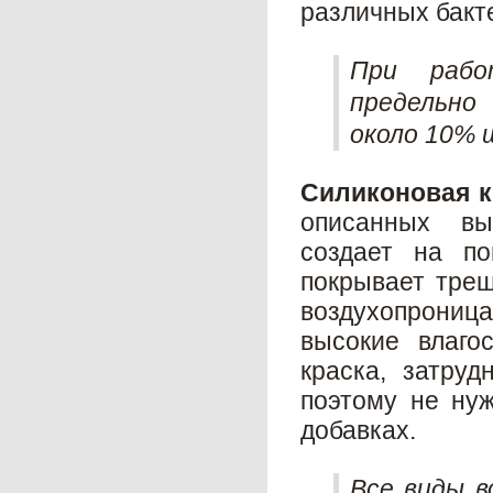
различных бакт
При рабо
предельно
около 10% 
Силиконовая к
описанных вы
создает на по
покрывает тре
воздухопрониц
высокие влаго
краска, затруд
поэтому не нуж
добавках.
Все виды в