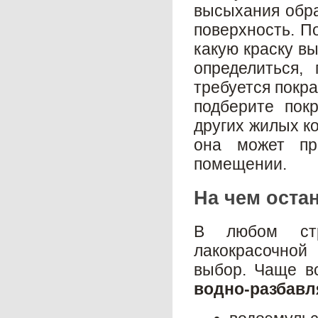
высыхания обра
поверхность. П
какую краску в
определиться,
требуется покра
подберите пок
других жилых ко
она может пре
помещении.
На чем оста
В любом стр
лакокрасочной
выбор. Чаще вс
водно-разбавл