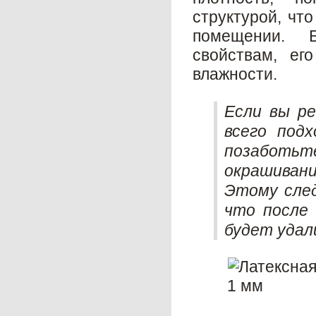
структурой, чт
помещении. Б
свойствам, ег
влажности.
Если вы р
всего под
позаботь
окрашиван
Этому след
что после 
будет удал