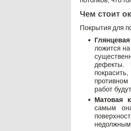
потолков, что го
Чем стоит о
Покрытия для п
Глянцевая
ложится на
существе
дефекты. 
покрасить
противном
работ буду
Матовая к
самым она
поверхност
недолжным 