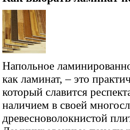
Напольное ламинированно
как ламинат, – это практ
который славится респек
наличием в своей многос
древесноволокнистой пли