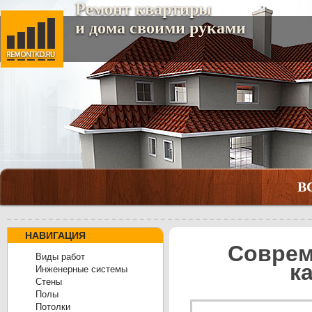
Ремонт квартиры
и дома своими руками
В
НАВИГАЦИЯ
Соврем
Виды работ
к
Инженерные системы
Cтены
Полы
Потолки