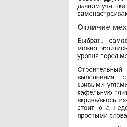
дачном участке
самонастраиваю
Отличие мех
Выбрать само
можно обойтись
уровня перед м
Строительный
выполнения с
кривыми углами
кафельную плит
вкривь/вкось из
стоит она нед
простыми слова